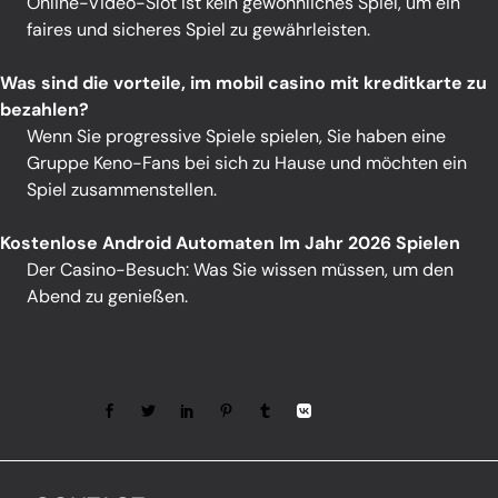
Online-Video-Slot ist kein gewöhnliches Spiel, um ein
faires und sicheres Spiel zu gewährleisten.
Was sind die vorteile, im mobil casino mit kreditkarte zu
bezahlen?
Wenn Sie progressive Spiele spielen, Sie haben eine
Gruppe Keno-Fans bei sich zu Hause und möchten ein
Spiel zusammenstellen.
Kostenlose Android Automaten Im Jahr 2026 Spielen
Der Casino-Besuch: Was Sie wissen müssen, um den
Abend zu genießen.
Share: