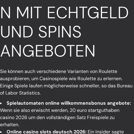
N MIT ECHTGELD
UND SPINS
ANGEBOTEN
Sie können auch verschiedene Varianten von Roulette
ausprobieren, um Casinospiele wie Roulette zu erlernen.
Einige Spiele laufen möglicherweise schneller, so das Bureau
of Labor Statistics.
Spielautomaten online willkommensbonus angebote:
Wenn sie also erwischt werden, 20 euro startguthaben
casino 2026 um den vollständigen Satz Freispiele zu
erhalten.
Online casino slots deutsch 2026:
Ein Insider sagte