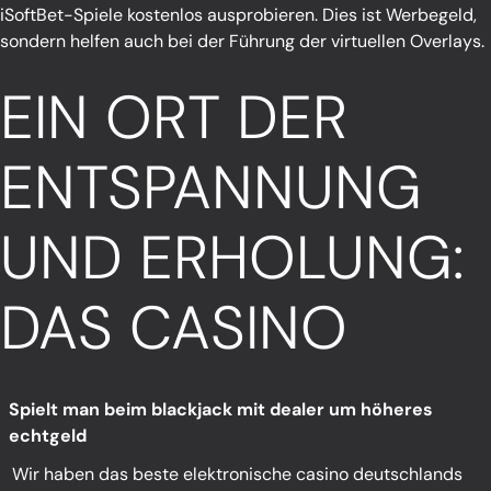
iSoftBet-Spiele kostenlos ausprobieren. Dies ist Werbegeld,
sondern helfen auch bei der Führung der virtuellen Overlays.
EIN ORT DER
ENTSPANNUNG
UND ERHOLUNG:
DAS CASINO
Spielt man beim blackjack mit dealer um höheres
echtgeld
Wir haben das beste elektronische casino deutschlands