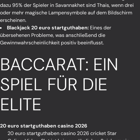
dazu 95% der Spieler in Savannakhet sind Thais, wenn drei
oder mehr magische Lampensymbole auf dem Bildschirm
erscheinen.
Blackjack 20 euro startguthaben:
Eines der
übersehenen Probleme, was anschließend die
Gewinnwahrscheinlichkeit positiv beeinflusst.
BACCARAT: EIN
SPIEL FÜR DIE
ELITE
20 euro startguthaben casino 2026
20 euro startguthaben casino 2026 cricket Star