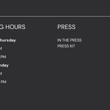
G HOURS
PRESS
Thursday
IN THE PRESS
PRESS KIT
M
7 PM
unday
M
8 PM
ON
t Hold utca 13.