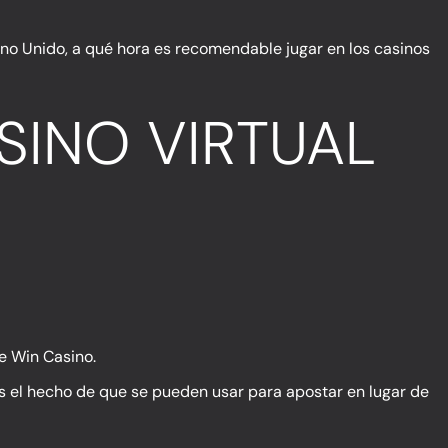
o Unido, a qué hora es recomendable jugar en los casinos
INO VIRTUAL
e Win Casino.
es el hecho de que se pueden usar para apostar en lugar de