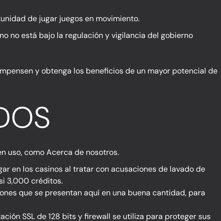
tunidad de jugar juegos en movimiento.
no no está bajo la regulación y vigilancia del gobierno
compensen y obtenga los beneficios de un mayor potencial de
DOS
n uso, como Acerca de nosotros.
r en los casinos al tratar con acusaciones de lavado de
si 3,000 créditos.
ciones que se presentan aquí en una buena cantidad, para
ción SSL de 128 bits y firewall se utiliza para proteger sus