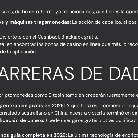
usivos, dicho esto. Como ya mencionamos, aún tienes la opor
icos y máquinas tragamonedas:
La acción de caballos, el casi
Diviértete con el Cashback Blackjack gratis.
real en encontrar los bonos de casino en línea que más lo re
e la aplicación.
ARRERAS DE DA
criptomonedas como Bitcoin también crecerán fuertemente e
a generación gratis en 2026:
A qué hora es recomendable juga
onsulado australiano en China, nuestra victoria terminó en ca
ficación de dinero:
Puede usar giros gratis u otras bonifica
nos guía completa en 2026:
La última tecnología de encripta