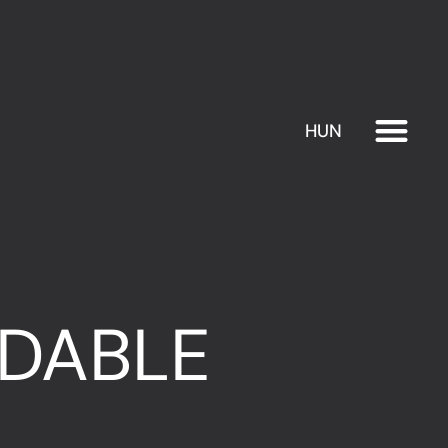
HUN
EXHIBITION
PLAN YOUR VISIT
DABLE