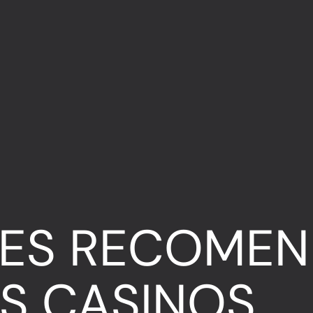
 ES RECOMEN
S CASINOS