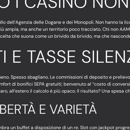
O I CASINÒ NO
ollo dell’Agenzia delle Dogane e dei Monopoli. Non hanno la lic
 più ampia, ma anche un territorio poco tracciato. Chi non AAM
na scelta che suona come un brivido da brivido, ma che nascon
 E TASSE SILEN
eno. Spesso sbagliano. Le commissioni di deposito e prelievo p
fort di bonifici SEPA gratuiti; benvenuto al “costo di conversi
aro, all’estero il calcolo è più opaco. Il risultato? Una spesa 
IBERTÀ E VARIETÀ
a un buffet a disposizione di un re. Slot con jackpot progressiv