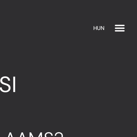
HUN
EXHIBITION
PLAN YOUR VISIT
SI