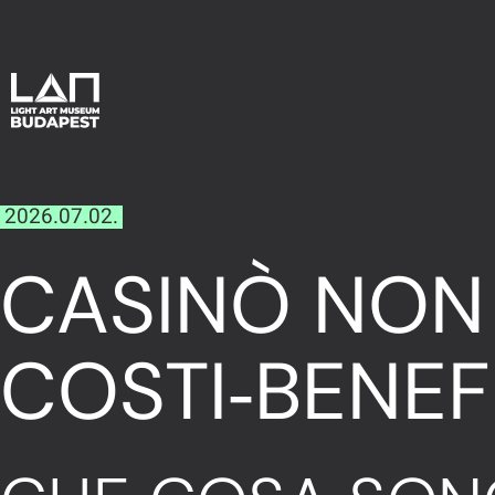
2026.07.02.
CASINÒ NON 
COSTI‑BENEF