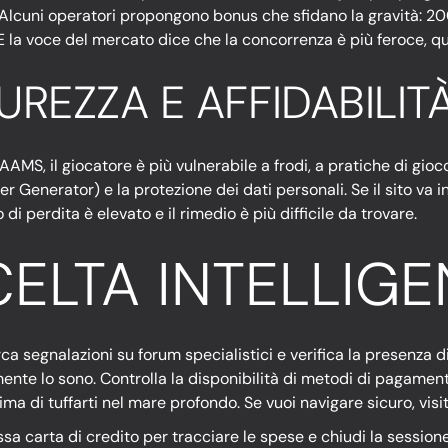
Alcuni operatori propongono bonus che sfidano la gravità: 200 
E la voce del mercato dice che la concorrenza è più feroce, q
UREZZA E AFFIDABILIT
’AAMS, il giocatore è più vulnerabile a frodi, a pratiche di gi
nerator) e la protezione dei dati personali. Se il sito va in
di perdita è elevato e il rimedio è più difficile da trovare.
CELTA INTELLIG
cerca segnalazioni su forum specialistici e verifica la presenza
 lo sono. Controlla la disponibilità di metodi di pagamento af
ma di tuffarti nel mare profondo. Se vuoi navigare sicuro, visi
sa carta di credito per tracciare le spese e chiudi la sessione 