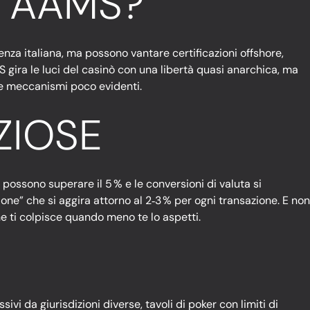
N AAMS?
enza italiana, ma possono vantare certificazioni offshore,
S gira le luci del casinò con una libertà quasi anarchica, ma
de meccanismi poco evidenti.
ZIOSE
ossono superare il 5 % e le conversioni di valuta si
one” che si aggira attorno al 2‑3 % per ogni transazione. E non
che ti colpisce quando meno te lo aspetti.
i da giurisdizioni diverse, tavoli di poker con limiti di