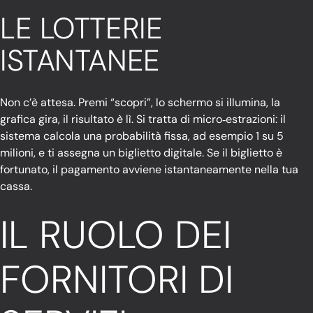
LE LOTTERIE
ISTANTANEE
Non c’è attesa. Premi “scopri”, lo schermo si illumina, la
grafica gira, il risultato è lì. Si tratta di micro‑estrazioni: il
sistema calcola una probabilità fissa, ad esempio 1 su 5
milioni, e ti assegna un biglietto digitale. Se il biglietto è
fortunato, il pagamento avviene istantaneamente nella tua
cassa.
IL RUOLO DEI
FORNITORI DI