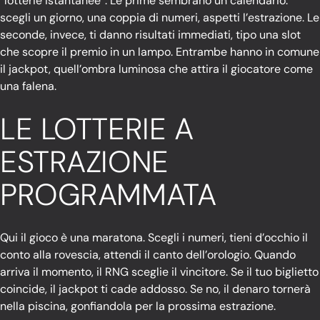
“lotterie istantanee”. Le prime sembrano un calendario:
scegli un giorno, una coppia di numeri, aspetti l’estrazione. Le
seconde, invece, ti danno risultati immediati, tipo una slot
che scopre il premio in un lampo. Entrambe hanno in comune
il jackpot, quell’ombra luminosa che attira il giocatore come
una falena.
LE LOTTERIE A
ESTRAZIONE
PROGRAMMATA
Qui il gioco è una maratona. Scegli i numeri, tieni d’occhio il
conto alla rovescia, attendi il canto dell’orologio. Quando
arriva il momento, il RNG sceglie il vincitore. Se il tuo biglietto
coincide, il jackpot ti cade addosso. Se no, il denaro tornerà
nella piscina, gonfiandola per la prossima estrazione.