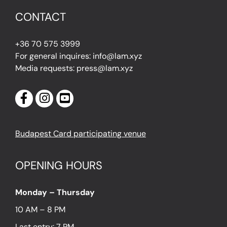
CONTACT
+36 70 575 3999
For general inquires: info@lam.xyz
Media requests: press@lam.xyz
Budapest Card participating venue
OPENING HOURS
Monday – Thursday
10 AM – 8 PM
Last entry: 7 PM