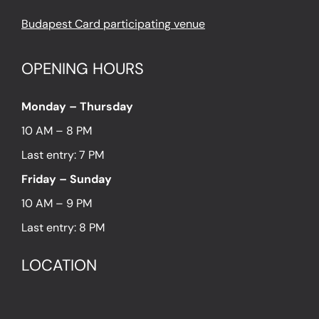
Budapest Card participating venue
OPENING HOURS
Monday – Thursday
10 AM – 8 PM
Last entry: 7 PM
Friday – Sunday
10 AM – 9 PM
Last entry: 8 PM
LOCATION
1054 Budapest Hold utca 13.