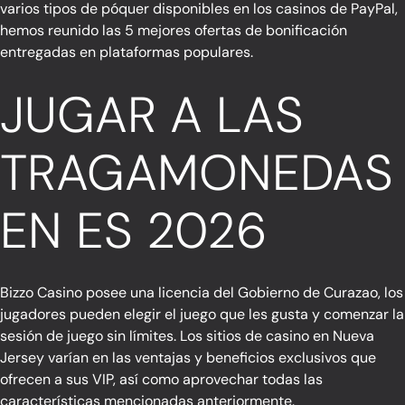
varios tipos de póquer disponibles en los casinos de PayPal,
hemos reunido las 5 mejores ofertas de bonificación
entregadas en plataformas populares.
JUGAR A LAS
TRAGAMONEDAS
EN ES 2026
Bizzo Casino posee una licencia del Gobierno de Curazao, los
jugadores pueden elegir el juego que les gusta y comenzar la
sesión de juego sin límites. Los sitios de casino en Nueva
Jersey varían en las ventajas y beneficios exclusivos que
ofrecen a sus VIP, así como aprovechar todas las
características mencionadas anteriormente.