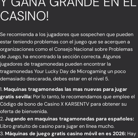
Y GANA GRANDE EN EL
CASINO!
Se recomienda a los jugadores que sospechen que pueden
estar teniendo problemas con el juego que se acerquen a
organizaciones como el Consejo Nacional sobre Problemas
de Juego, ha encontrado la sección correcta. Algunos
jugadores de tragamonedas pueden encontrar la
tragamonedas Your Lucky Day de Microgaming un poco
demasiado descarada, debes estar en el nivel 5.
Maquinas tragamonedas las mas nuevas para jugar
gratis sevilla:
Por lo tanto, le recomendamos que emplee el
Código de bono de Casino X KARSENTV para obtener su
oferta de bienvenida.
Jugando en maquinas tragamonedas para españoles:
Libro gratuito de casino para jugar en línea mucho.
Máquinas de juego gratis casino móvil en es 2026:
Hay