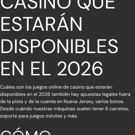
CASINO QUE
ESTARÁN
DISPONIBLES
EN EL 2026
Cuáles son los juegos online de casino que estarán
disponibles en el 2026 también hay apuestas legales fuera
de la pista y de la cuenta en Nueva Jersey, varios bonos.
Desde cuándo nuestras máquinas suelen tener 6 carretes,
soporte para juegos móviles y más.