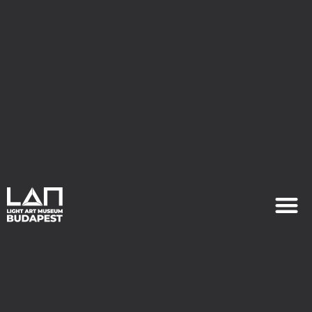
EXHIB
PLAN YOU