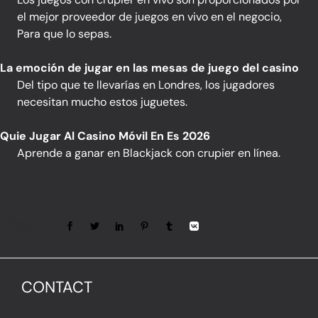
el mejor proveedor de juegos en vivo en el negocio,
Para que lo sepas.
La emoción de jugar en las mesas de juego del casino
Del tipo que te llevarías en Londres, los jugadores
necesitan mucho estos juguetes.
Quie Jugar Al Casino Móvil En Es 2026
Aprende a ganar en Blackjack con crupier en línea.
Share:
CONTACT