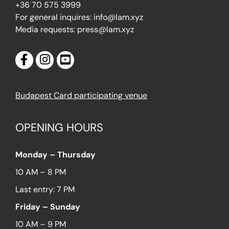
+36 70 575 3999
For general inquires: info@lam.xyz
Media requests: press@lam.xyz
Budapest Card participating venue
OPENING HOURS
Monday – Thursday
10 AM – 8 PM
Last entry: 7 PM
Friday – Sunday
10 AM – 9 PM