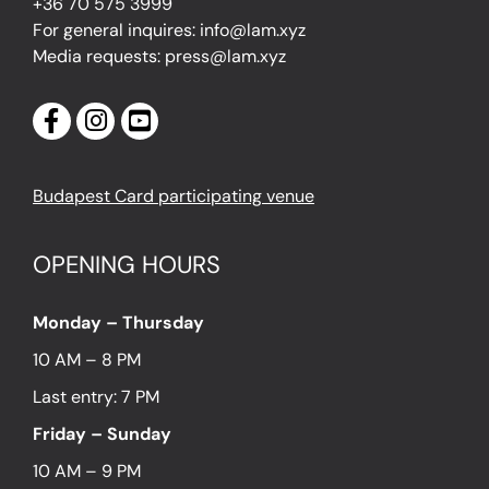
+36 70 575 3999
For general inquires: info@lam.xyz
Media requests: press@lam.xyz
Budapest Card participating venue
OPENING HOURS
Monday – Thursday
10 AM – 8 PM
Last entry: 7 PM
Friday – Sunday
10 AM – 9 PM