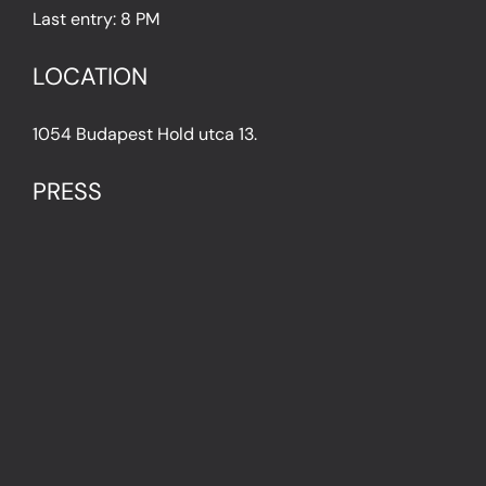
Last entry: 8 PM
LOCATION
1054 Budapest Hold utca 13.
PRESS
IN THE PRESS
PRESS KIT
IMPRESSUM
Privacy Policy
Terms & Conditions
Cookie Policy (EU)
FAQ