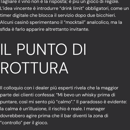
Tagliare il vino non è la risposta; è più un gioco di regole.
L’idea vincente è introdurre “drink limit” obbligatori, come un
timer digitale che blocca il servizio dopo due bicchieri.
Alcuni casinò sperimentano il “mocktail” analcolico, ma la
sfida è farlo apparire altrettanto invitante.
IL PUNTO DI
ROTTURA
Il colloquio con i dealer più esperti rivela che la maggior
parte dei clienti confessa: “Mi bevo un whisky prima di
puntare, così mi sento più “calmo”.” Il paradosso è evidente:
la calma è un’illusione, il rischio è reale. I manager
dovrebbero agire prima che il bar diventi la zona di
“controllo” per il gioco.