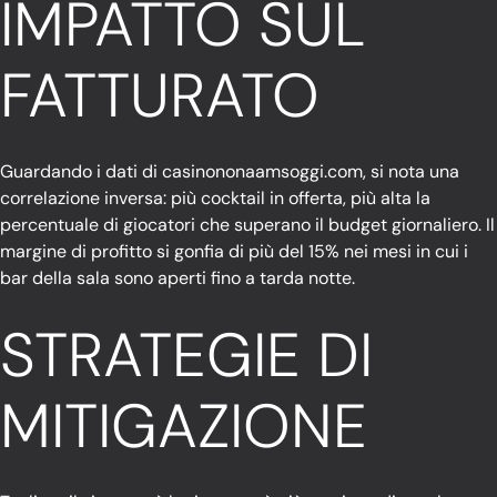
IMPATTO SUL
FATTURATO
Guardando i dati di
casinononaamsoggi.com
, si nota una
correlazione inversa: più cocktail in offerta, più alta la
percentuale di giocatori che superano il budget giornaliero. Il
margine di profitto si gonfia di più del 15% nei mesi in cui i
bar della sala sono aperti fino a tarda notte.
STRATEGIE DI
MITIGAZIONE