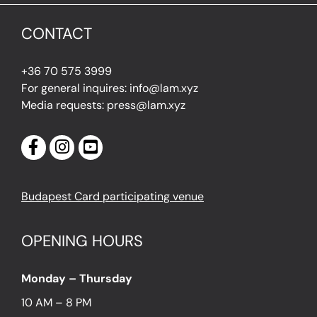
CONTACT
+36 70 575 3999
For general inquires: info@lam.xyz
Media requests: press@lam.xyz
Budapest Card participating venue
OPENING HOURS
Monday – Thursday
10 AM – 8 PM