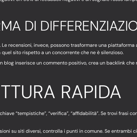
MA DI DIFFERENZIAZI
 Le recensioni, invece, possono trasformare una piattaforma 
à quel sito rispetto a un concorrente che ne è silenzioso.
un blog inserisce un commento positivo, crea un backlink che ra
ETTURA RAPIDA
 chiave “tempistiche”, “verifica”, “affidabilità”. Se trovi frasi
ioni su siti diversi, controlla i punti in comune. Se entrambi 