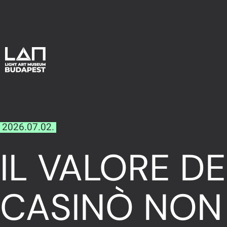
2026.07.02.
IL VALORE DE
CASINÒ NON