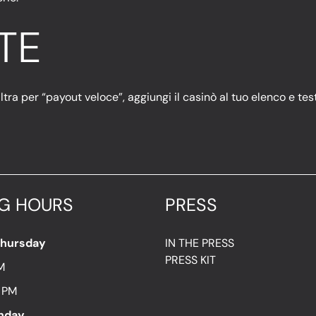
TE
filtra per “payout veloce”, aggiungi il casinò al tuo elenco e t
G HOURS
PRESS
Thursday
IN THE PRESS
PRESS KIT
M
7 PM
unday