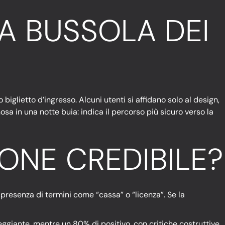
A BUSSOLA DEI
biglietto d’ingresso. Alcuni utenti si affidano solo al design,
sa in una notte buia: indica il percorso più sicuro verso la
ONE CREDIBILE?
a presenza di termini come “cassa” o “licenza”. Se la
ggiante, mentre un 80% di positivo, con critiche costruttive,