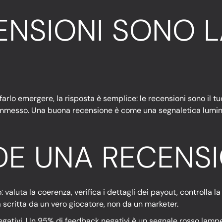
ENSIONI SONO L
rlo emergere, la risposta è semplice: le recensioni sono il tuo 
 scommesso. Una buona recensione è come una segnaletica lumino
E UNA RECENSI
: valuta la coerenza, verifica i dettagli dei payout, controlla l
 scritta da un vero giocatore, non da un marketer.
negativi. Un 95% di feedback negativi è un segnale rosso lampe