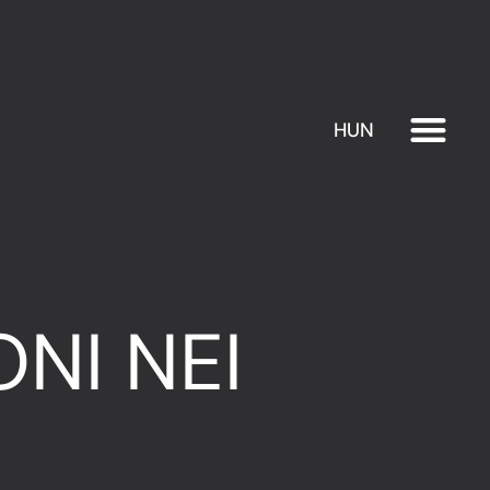
HUN
EXHIBITION
PLAN YOUR VISIT
NI NEI