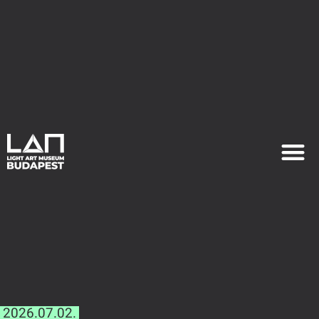
EXHIB
PLAN YOU
2026.07.02.