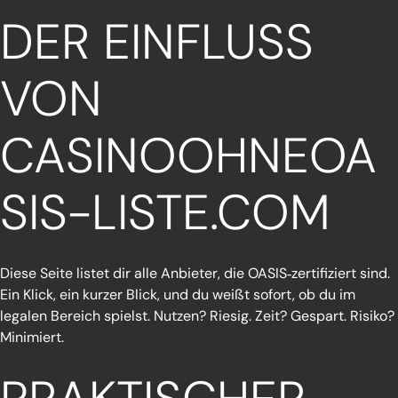
DER EINFLUSS
VON
CASINOOHNEOA
SIS-LISTE.COM
Diese Seite listet dir alle Anbieter, die OASIS‑zertifiziert sind.
Ein Klick, ein kurzer Blick, und du weißt sofort, ob du im
legalen Bereich spielst. Nutzen? Riesig. Zeit? Gespart. Risiko?
Minimiert.