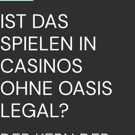
IST DAS
SPIELEN IN
CASINOS
OHNE OASIS
LEGAL?