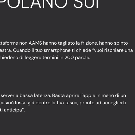
POLANO SUI
iattaforme non AAMS hanno tagliato la frizione, hanno spinto
rchestra. Quando il tuo smartphone ti chiede “vuoi rischiare una
chiedono di leggere termini in 200 parole.
l server a bassa latenza. Basta aprire l’app e in meno di un
casinò fosse già dentro la tua tasca, pronto ad accoglierti
i anticipa”.