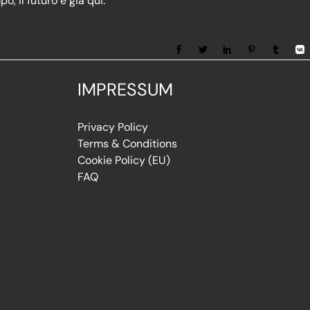
o, il futuro è già qui.
Share:
IMPRESSUM
Privacy Policy
Terms & Conditions
Cookie Policy (EU)
FAQ