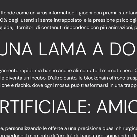
iffonde come un virus informatico. I giochi con premi istantan
il 30% degli utenti si sente intrappolato, e la pressione psicol
ida, i fornitori di contenuti rispondono con più animazioni, più
 UNA LAMA A DO
gamento rapidi, ma hanno anche alimentato il mercato nero. Q
scale diventa un incubo. D’altro canto, le blockchain offrono t
zione e rischio, dove ogni mossa può trasformarsi in una trappo
RTIFICIALE: AM
ne, personalizzando le offerte a una precisione quasi chirurgi
prevedono il momento di “crollo” del giocatore, spingendo il li