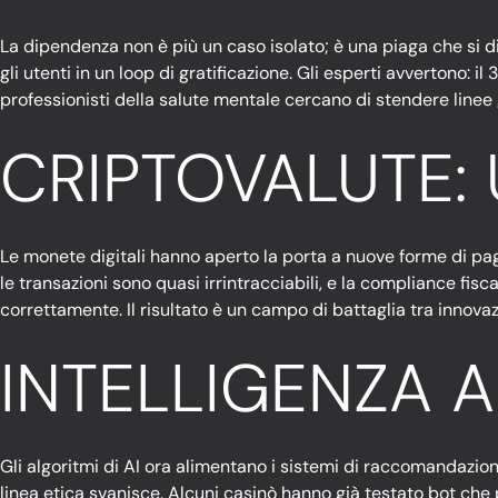
La dipendenza non è più un caso isolato; è una piaga che si d
gli utenti in un loop di gratificazione. Gli esperti avvertono: 
professionisti della salute mentale cercano di stendere linee gu
CRIPTOVALUTE:
Le monete digitali hanno aperto la porta a nuove forme di pa
le transazioni sono quasi irrintracciabili, e la compliance fi
correttamente. Il risultato è un campo di battaglia tra innova
INTELLIGENZA A
Gli algoritmi di AI ora alimentano i sistemi di raccomandazio
linea etica svanisce. Alcuni casinò hanno già testato bot che 