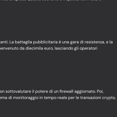
nti. La battaglia pubblicitaria è una gara di resistenza, e la
benvenuto da diecimila euro, lasciando gli operatori
on sottovalutare il potere di un firewall aggiornato. Poi,
tema di monitoraggio in tempo reale per le transazioni crypto,