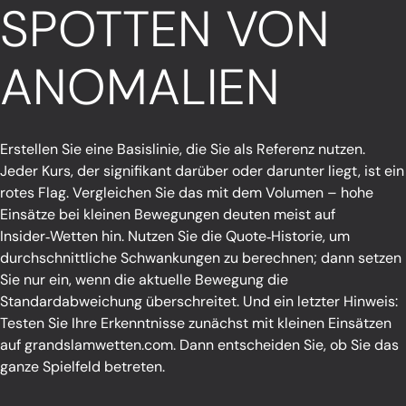
SPOTTEN VON
ANOMALIEN
Erstellen Sie eine Basislinie, die Sie als Referenz nutzen.
Jeder Kurs, der signifikant darüber oder darunter liegt, ist ein
rotes Flag. Vergleichen Sie das mit dem Volumen – hohe
Einsätze bei kleinen Bewegungen deuten meist auf
Insider‑Wetten hin. Nutzen Sie die Quote‑Historie, um
durchschnittliche Schwankungen zu berechnen; dann setzen
Sie nur ein, wenn die aktuelle Bewegung die
Standardabweichung überschreitet. Und ein letzter Hinweis:
Testen Sie Ihre Erkenntnisse zunächst mit kleinen Einsätzen
auf
grandslamwetten.com
. Dann entscheiden Sie, ob Sie das
ganze Spielfeld betreten.