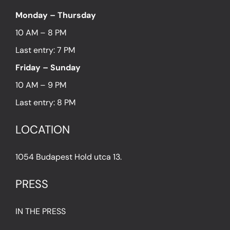
Monday – Thursday
10 AM – 8 PM
Last entry: 7 PM
Friday – Sunday
10 AM – 9 PM
Last entry: 8 PM
LOCATION
1054 Budapest Hold utca 13.
PRESS
IN THE PRESS
PRESS KIT