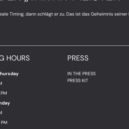
eale Timing, dann schlägt er zu. Das ist das Geheimnis seiner 
G HOURS
PRESS
Thursday
IN THE PRESS
PRESS KIT
M
7 PM
unday
M
8 PM