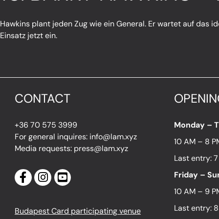
Hawkins plant jeden Zug wie ein General. Er wartet auf das id
Einsatz jetzt ein.
CONTACT
OPENIN
+36 70 575 3999
Monday – 
For general inquires: info@lam.xyz
10 AM – 8 P
Media requests: press@lam.xyz
Last entry: 
Friday – S
10 AM – 9 P
Last entry: 
Budapest Card participating venue