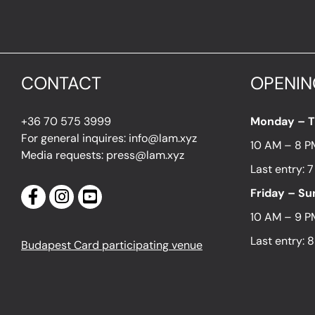
CONTACT
OPENIN
+36 70 575 3999
Monday – 
For general inquires: info@lam.xyz
10 AM – 8 P
Media requests: press@lam.xyz
Last entry: 
Friday – S
10 AM – 9 P
Last entry: 
Budapest Card participating venue
LOCATI