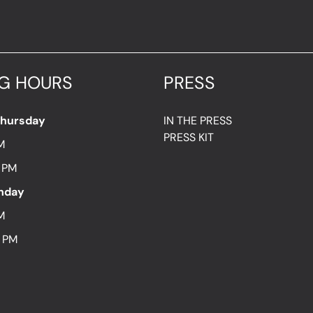
G HOURS
PRESS
Thursday
IN THE PRESS
PRESS KIT
M
7 PM
unday
M
8 PM
ON