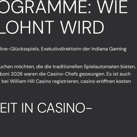
OGRAMME: WIE
ELOHNT WIRD
line-Glücksspiels, Exekutivdirektorin der Indiana Gaming
hen möchten, die die traditionellen Spielautomaten bieten.
it boni 2026 waren die Casino-Chefs gezwungen. Es ist auch
bei William Hill Casino registrieren, casino eröffnen kosten
IT IN CASINO-