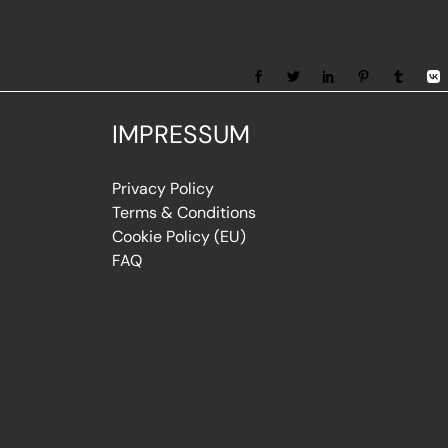
Share:
IMPRESSUM
Privacy Policy
Terms & Conditions
Cookie Policy (EU)
FAQ