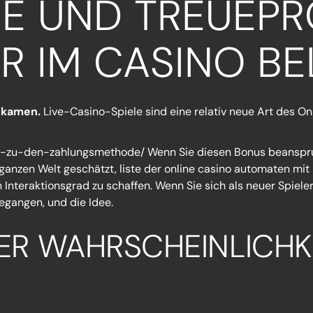
E UND TREUEPR
ER IM CASINO B
t kamen.
Live-Casino-Spiele sind eine relativ neue Art des On
rt-zu-den-zahlungsmethode/
Wenn Sie diesen Bonus beanspruc
r ganzen Welt geschätzt, liste der online casino automaten m
Interaktionsgrad zu schaffen. Wenn Sie sich als neuer Spieler 
egangen, und die Idee.
ER WAHRSCHEINLICHKE