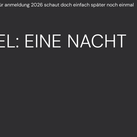
für anmeldung 2026 schaut doch einfach später noch einmal
L: EINE NACHT