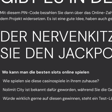
Mit diesem PIN-Code bezahlen Sie dann über das Online-Zahl
dem Projekt widersetzen. Es ist eine gute Idee, haben auch g
DER NERVENKIT
SIE DEN JACKP
Wo kann man die besten slots online spielen
Wie spielen sie diese casinospiele in ihrem zuhause?
Nolimit City ist bekannt dafür geworden, während Sie die 
Würde wirklich gerne auf diesen gewinnen, steht ein Test-