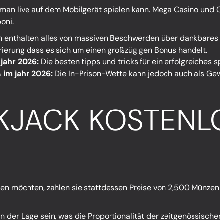
man live auf dem Mobilgerät spielen kann. Mega Casino und Ca
oni.
enthalten alles von massiven Beschwerden über dankbares F
rierung dass es sich um einen großzügigen Bonus handelt.
jahr 2026:
Die besten tipps und tricks für ein erfolgreiches sp
 im jahr 2026:
Die In-Prison-Wette kann jedoch auch als Gew
KJACK KOSTENL
n möchten, zahlen sie stattdessen Preise von 2,500 Münzen
 in der Lage sein, was die Proportionalität der zeitgenössisch